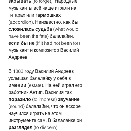
забывать
 (to forget). Народные 
музыканты всё чаще играли на 
гитарах или 
гармошках
(accordion). Неизвестно, 
как бы 
сложилась судьба
 (what would 
have been the fate) балалайки, 
если бы не
 (if it had not been for) 
музыкант и композитор Василий 
Андреев.
В 1883 году Василий Андреев 
услышал балалайку у себя в 
имении
 (estate). На ней играл его 
работник Антип. Василия так 
поразило
 (to impress) 
звучание
(sound) балалайки, что он вскоре 
научился играть на этом 
инструменте сам. В балалайке он 
разглядел
 (to discern) 