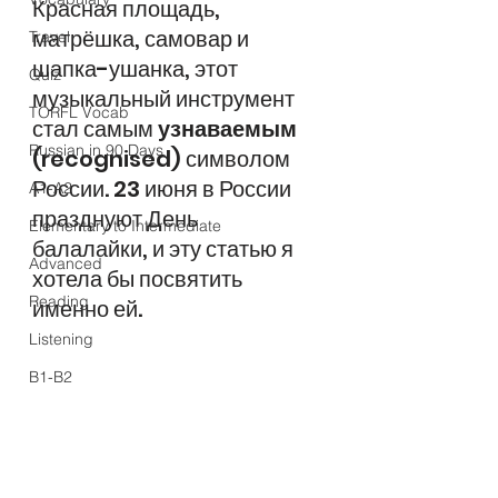
Красная площадь, 
матрёшка, самовар и 
Travel
шапка-ушанка, этот 
Quiz
музыкальный инструмент 
TORFL Vocab
стал самым 
узнаваемым 
Russian in 90 Days
(recognised) символом 
России. 23 июня в России 
A1-A2
празднуют День 
Elementary to Intermediate
балалайки, и эту статью я 
Advanced
хотела бы посвятить 
Reading
именно ей.
Listening
B1-B2