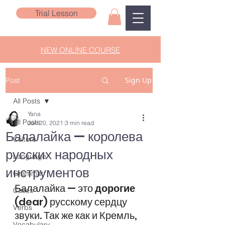
Trial Lesson
NEW ONLINE COURSE
Sign Up
Post
All Posts
Yana
All Posts
Jun 20, 2021
3 min read
Балалайка — королева
Culture
русских народных
Language
инструментов
Grammar
Балалайка — это 
дорогие
Cases
(dear) русскому сердцу 
Verbs
звуки. Так же как и Кремль, 
Vocabulary