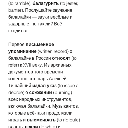
(to ramble), 
балагурить
 (to jester, 
banter). Послушайте звучание 
балалайки — звуки весёлые и 
задорные, не так ли? Всё 
сходится.
Первое 
письменное 
упоминание
 (written record) о 
балалайке в России 
относят
 (to 
refer) к XVII веку. Из архивных 
документов того времени 
известно, что царь Алексей 
Тишайший 
издал указ
 (to issue a 
decree) о 
сожжении
 (burning) 
всех народных инструментов, 
включая балалайки. Музыкантов, 
которые всё-таки продолжали 
играть и 
высмеивать
 (to ridicule) 
власть, 
секли 
(to whip) и 