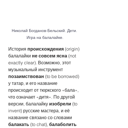
Николай Богданов-Бельский. Дети. 
Игра на балалайке.
История 
происхождения
 (origin) 
балалайки 
не совсем ясна
 (not 
exactly clear). Возможно, этот 
музыкальный инструмент 
позаимствован
 (to be borrowed) 
у татар, и его название 
происходит от тюркского «бала», 
что означает «дитя». По другой 
версии, балалайку 
изобрели
 (to 
invent) русские мастера, и её 
название связано со словами 
балакать
 (to chat), 
балаболить