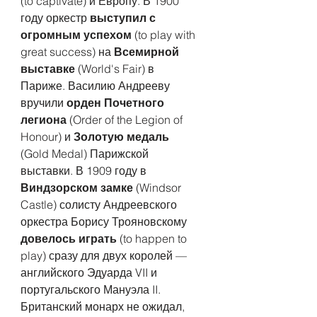
(to captivate) и Европу. В 1900 
году оркестр 
выступил с 
огромным успехом
 (to play with 
great success) на 
Всемирной 
выставке 
(World's Fair) в 
Париже. Василию Андрееву 
вручили 
орден Почетного 
легиона
 (Order of the Legion of 
Honour) и 
Золотую медаль
(Gold Medal) Парижской 
выставки. В 1909 году в 
Виндзорском замке
 (Windsor 
Castle) солисту Андреевского 
оркестра Борису Трояновскому 
довелось играть 
(to happen to 
play) сразу для двух королей — 
английского Эдуарда VII и 
португальского Мануэла II. 
Британский монарх не ожидал, 