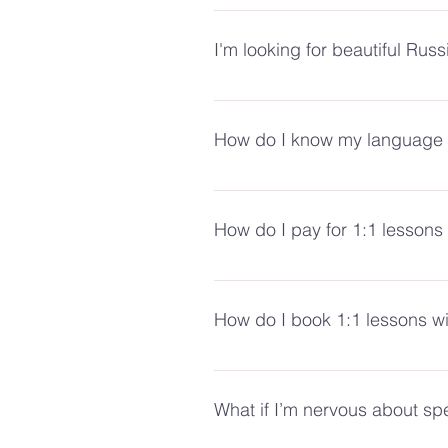
Choose your learning style! Engag
the purchasing department. Here,
discover resources on our blog.
Russian language and culture v
I'm looking for beautiful Russi
Explore unique Russian treasures
How do I know my language 
No worries! Take our Level Test 
How do I pay for 1:1 lessons
It's simple! Visit the "1:1 Lesso
How do I book 1:1 lessons w
Easy booking! Choose a suitable
What if I’m nervous about sp